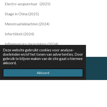
Electro-acupunctuur (2025)
Stage in China (2025)
Menstruatieklachten (2024)
Infertiliteit (2024)
Inflammatoire darmziektes (2024)
Deze website gebruikt cookies voor analyse-
doeleinden en/of het tonen van advertenties. Door
gebruik te blijven maken van de site gaat u hiermee
akkoord.
info@acupunctuur-febedupon.be
Akkoord
RIZIV-nummer 40968642.003
Ondernemingsnummer 0680.443.716
© 2023 - 2026 acupunctuur-febedupon
Powered by
JouwWeb